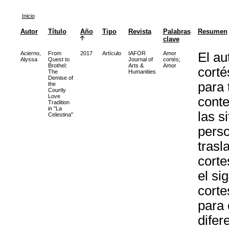
Inicio
Autor
Título
Año
Tipo
Revista
Palabras
Resumen
clave
Acierno,
From
2017
Artículo
IAFOR
Amor
El au
Alyssa
Quest to
Journal of
cortés
;
Brothel:
Arts &
Amor
corté
The
Humanities
Demise of
para 
the
Courtly
Love
conte
Tradition
in "La
las s
Celestina"
perso
trasl
corte
el si
corte
para 
difer