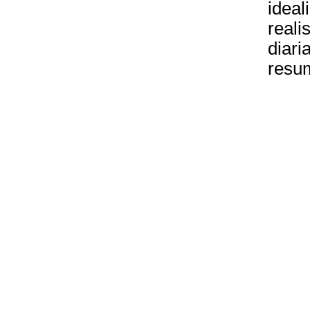
ideal
reali
diari
resum