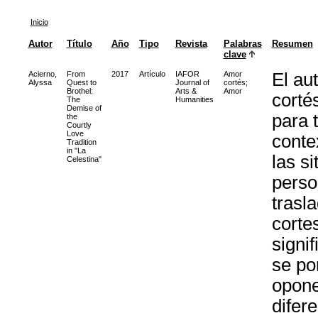
Inicio
Autor
Título
Año
Tipo
Revista
Palabras
Resumen
clave
Acierno,
From
2017
Artículo
IAFOR
Amor
El au
Alyssa
Quest to
Journal of
cortés
;
Brothel:
Arts &
Amor
corté
The
Humanities
Demise of
para 
the
Courtly
Love
conte
Tradition
in "La
las s
Celestina"
perso
trasl
corte
signi
se po
opone
difer