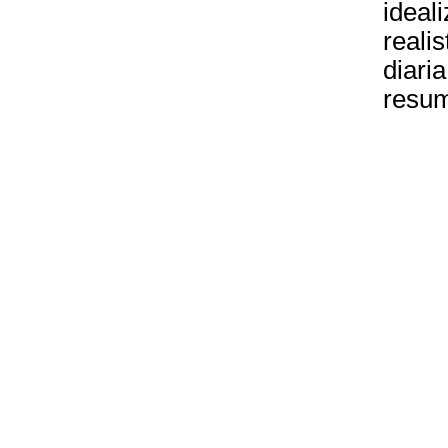
ideal
reali
diaria
resum