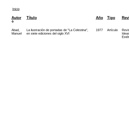
Inicio
Autor
Título
Año
Tipo
Rev
Abad,
La ilustración de portadas de "La Celestina",
1977
Artículo
Revi
Manuel
en siete ediciones del siglo XVI
Idea
Estét