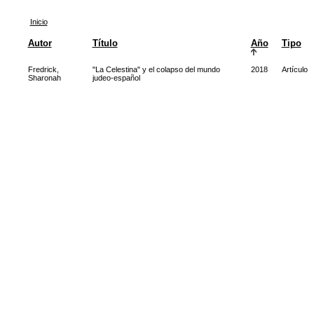
Inicio
Autor
Título
Año
Tipo
Fredrick,
"La Celestina" y el colapso del mundo
2018
Artículo
Sharonah
judeo-español