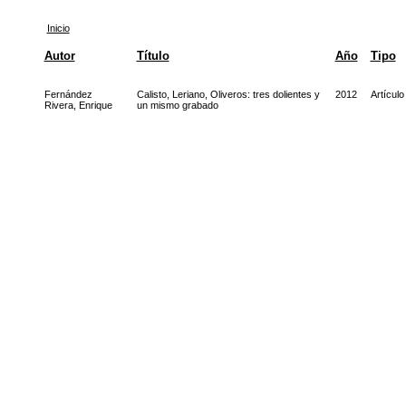
Inicio
Autor
Título
Año
Tipo
Fernández
Calisto, Leriano, Oliveros: tres dolientes y
2012
Artículo
Rivera, Enrique
un mismo grabado