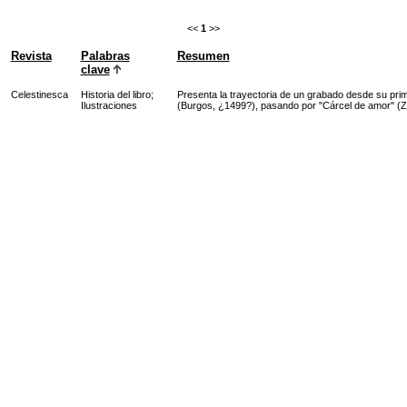
<<
1
>>
Revista
Palabras
Resumen
clave
Celestinesca
Historia del libro
;
Presenta la trayectoria de un grabado desde su primer
Ilustraciones
(Burgos, ¿1499?), pasando por "Cárcel de amor" (Z