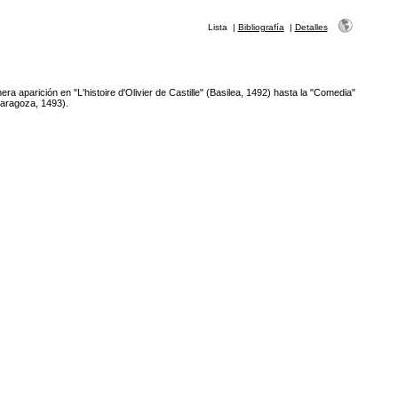
Lista
|
Bibliografía
|
Detalles
a aparición en "L'histoire d'Olivier de Castille" (Basilea, 1492) hasta la "Comedia"
aragoza, 1493).