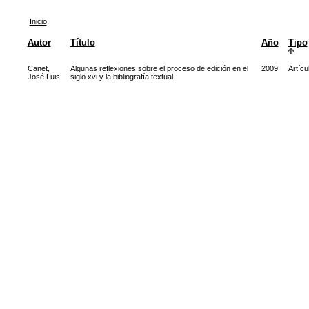
Inicio
Autor
Título
Año
Tipo
Canet,
Algunas reflexiones sobre el proceso de edición en el
2009
Artícu
José Luis
siglo xvi y la bibliografía textual