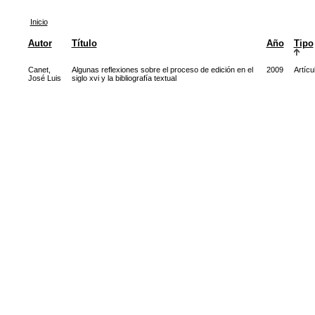
Inicio
Autor
Título
Año
Tipo
Canet,
Algunas reflexiones sobre el proceso de edición en el
2009
Artícu
José Luis
siglo xvi y la bibliografía textual