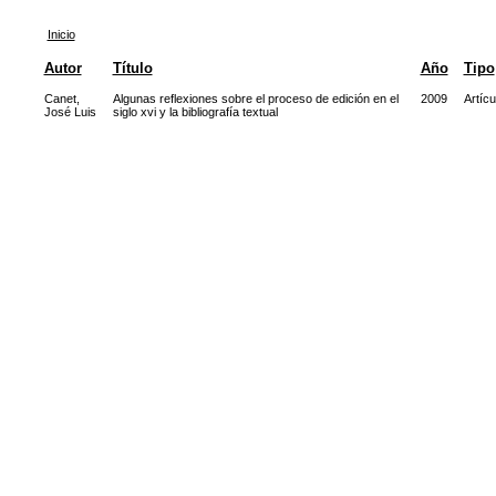
Inicio
Autor
Título
Año
Tipo
Canet,
Algunas reflexiones sobre el proceso de edición en el
2009
Artícu
José Luis
siglo xvi y la bibliografía textual