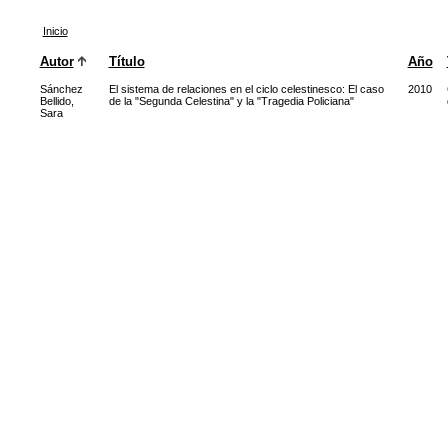
Inicio
Autor
Título
Año
Sánchez
El sistema de relaciones en el ciclo celestinesco: El caso
2010
Bellido,
de la "Segunda Celestina" y la "Tragedia Policiana"
Sara