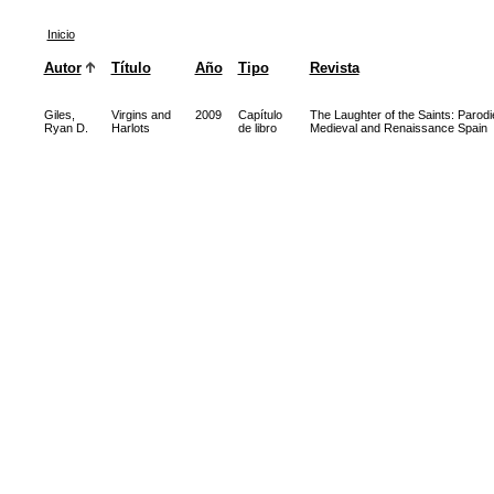
Inicio
Autor
Título
Año
Tipo
Revista
Giles,
Virgins and
2009
Capítulo
The Laughter of the Saints: Parodi
Ryan D.
Harlots
de libro
Medieval and Renaissance Spain