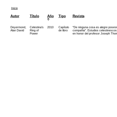
Inicio
Autor
Título
Año
Tipo
Revista
Deyermond,
Celestina's
2010
Capítulo
"De ninguna cosa es alegre posesi
Alan David
Ring of
de libro
compañia". Estudios celestinescos
Power
en honor del profesor Joseph Th