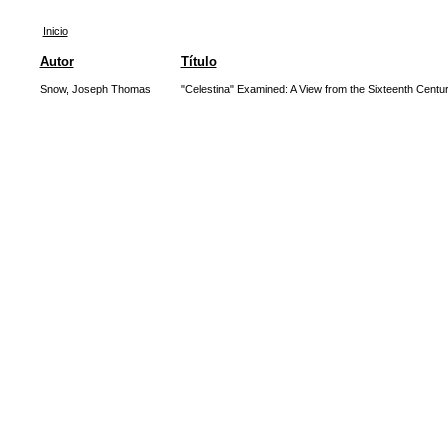
Inicio
Autor
Título
Snow, Joseph Thomas
"Celestina" Examined: A View from the Sixteenth Centu