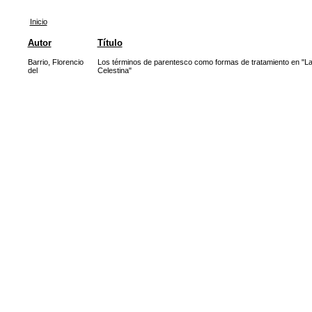
Inicio
Autor
Título
Barrio, Florencio
Los términos de parentesco como formas de tratamiento en "L
del
Celestina"