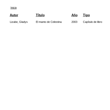
Inicio
Autor
Título
Año
Tipo
Lizabe, Gladys
El manto de Celestina
2003
Capítulo de libro