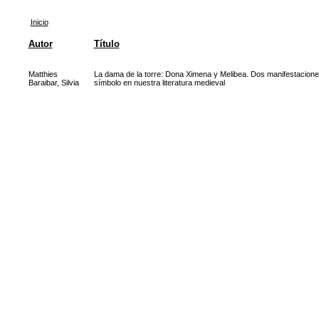
Inicio
Autor
Título
Matthies
La dama de la torre: Dona Ximena y Melibea. Dos manifestacione
Baraibar, Silvia
símbolo en nuestra literatura medieval