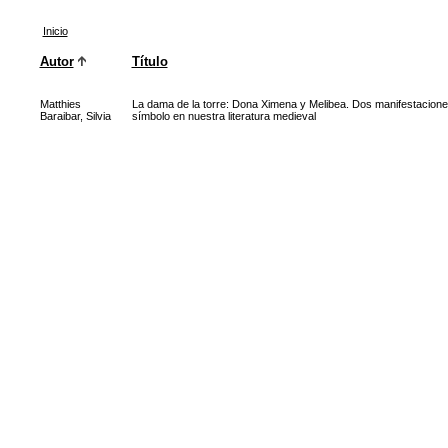
Inicio
Autor
Título
Matthies
La dama de la torre: Dona Ximena y Melibea. Dos manifestacione
Baraibar, Silvia
símbolo en nuestra literatura medieval