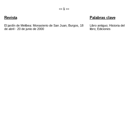
<<
1
>>
Revista
Palabras clave
El jardín de Melibea: Monasterio de San Juan, Burgos, 18
Libro antiguo
;
Historia del
de abril - 20 de junio de 2000
libro
;
Ediciones