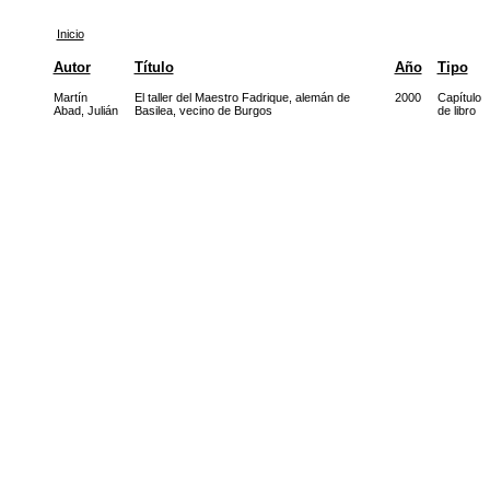
Inicio
Autor
Título
Año
Tipo
Martín
El taller del Maestro Fadrique, alemán de
2000
Capítulo
Abad, Julián
Basilea, vecino de Burgos
de libro