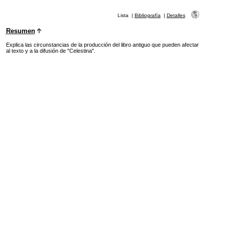
Lista
|
Bibliografía
|
Detalles
Resumen
Explica las circunstancias de la producción del libro antiguo que pueden afectar
al texto y a la difusión de "Celestina".