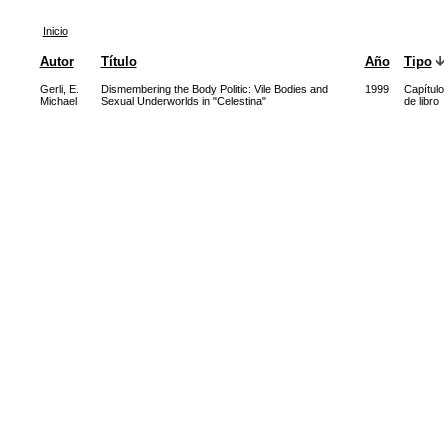
Inicio
Autor
Título
Año
Tipo
Gerli, E.
Dismembering the Body Politic: Vile Bodies and
1999
Capítulo
Michael
Sexual Underworlds in "Celestina"
de libro