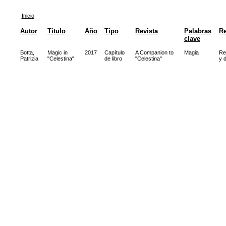
Inicio
Autor
Título
Año
Tipo
Revista
Palabras
R
clave
Botta,
Magic in
2017
Capítulo
A Companion to
Magia
Rev
Patrizia
"Celestina"
de libro
"Celestina"
y d