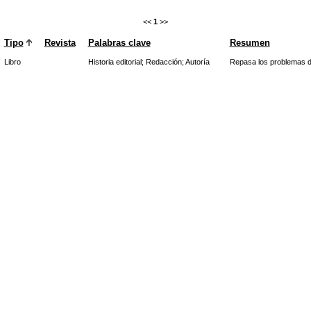
<<
1
>>
Tipo
Revista
Palabras clave
Resumen
Libro
Historia editorial
;
Redacción
;
Autoría
Repasa los problemas de 