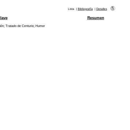
Lista
|
Bibliografía
|
Detalles
lave
Resumen
ión
;
Tratado de Centurio
;
Humor