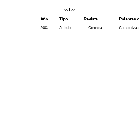
<<
1
>>
Año
Tipo
Revista
Palabras c
2003
Artículo
La Corónica
Caracterizac