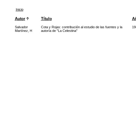
Inicio
Autor
Título
A
Salvador
Cota y Rojas: contribución al estudio de las fuentes y la
19
Martínez, H
autoría de "La Celestina"