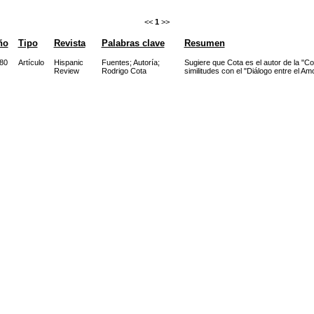
<<
1
>>
ño
Tipo
Revista
Palabras clave
Resumen
80
Artículo
Hispanic
Fuentes
;
Autoría
;
Sugiere que Cota es el autor de la "C
Review
Rodrigo Cota
similitudes con el "Diálogo entre el Amo