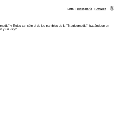
Lista
|
Bibliografía
|
Detalles
omedia" y Rojas tan sólo el de los cambios de la "Tragicomedia", basándose en
r y un viejo".