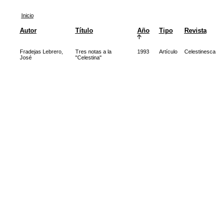
Inicio
Autor
Título
Año
Tipo
Revista
Fradejas Lebrero,
Tres notas a la
1993
Artículo
Celestinesca
José
"Celestina"