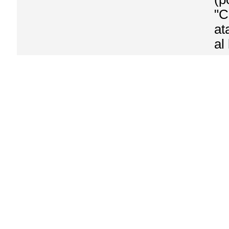
"C
at
al