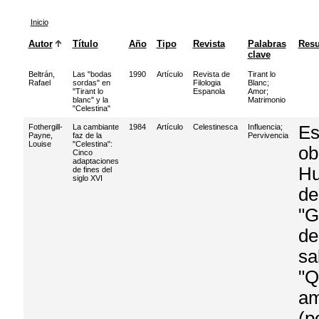
Inicio
Autor
Título
Año
Tipo
Revista
Palabras
Res
clave
Beltrán,
Las "bodas
1990
Artículo
Revista de
Tirant lo
Rafael
sordas" en
Filologia
Blanc
;
"Tirant lo
Espanola
Amor
;
blanc" y la
Matrimonio
"Celestina"
Fothergill-
La cambiante
1984
Artículo
Celestinesca
Influencia
;
Es
Payne,
faz de la
Pervivencia
Louise
"Celestina":
ob
Cinco
adaptaciones
Hu
de fines del
siglo XVI
de
"G
de
sa
"Q
am
(p