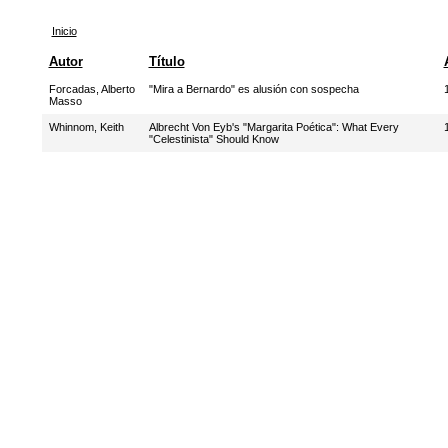
Inicio
Autor
Título
Forcadas, Alberto
"Mira a Bernardo" es alusión con sospecha
Masso
Whinnom, Keith
Albrecht Von Eyb's "Margarita Poética": What Every
"Celestinista" Should Know