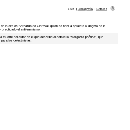
Lista
|
Bibliografía
|
Detalles
de la cita es Bernardo de Claraval, quien se habría opuesto al dogma de la
practicado el antifeminismo.
a muerte del autor en el que describe al detalle la "Margarita poética", que
para los celestinistas.