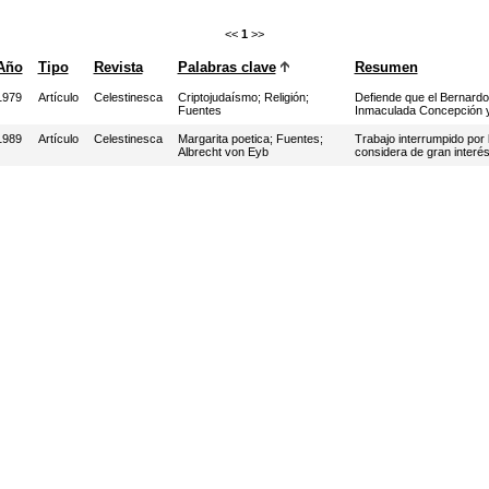
<<
1
>>
Año
Tipo
Revista
Palabras clave
Resumen
1979
Artículo
Celestinesca
Criptojudaísmo
;
Religión
;
Defiende que el Bernardo 
Fuentes
Inmaculada Concepción y 
1989
Artículo
Celestinesca
Margarita poetica
;
Fuentes
;
Trabajo interrumpido por l
Albrecht von Eyb
considera de gran interés 