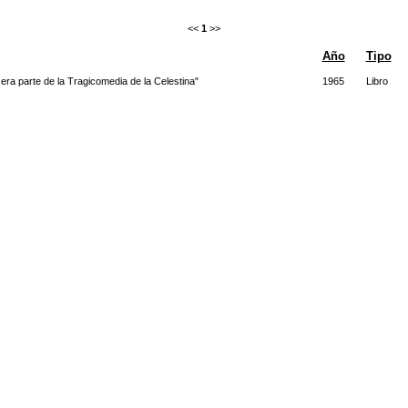
<<
1
>>
Año
Tipo
era parte de la Tragicomedia de la Celestina"
1965
Libro