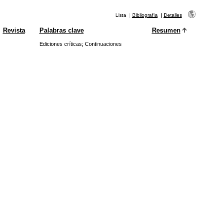
Lista
|
Bibliografía
|
Detalles
Revista
Palabras clave
Resumen
Ediciones críticas
;
Continuaciones