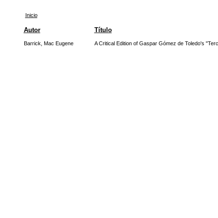
Inicio
Autor
Título
Barrick, Mac Eugene
A Critical Edition of Gaspar Gómez de Toledo's "Terc