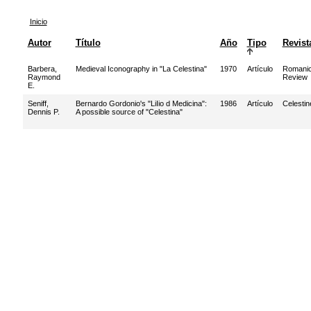
Inicio
Autor
Título
Año
Tipo
Revist
Barbera,
Medieval Iconography in "La Celestina"
1970
Artículo
Romani
Raymond
Review
E.
Seniff,
Bernardo Gordonio's "LiIio d Medicina":
1986
Artículo
Celesti
Dennis P.
A possible source of "Celestina"