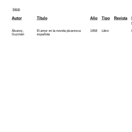
Inicio
Autor
Título
Año
Tipo
Revista
Álvarez,
El amor en la novela picaresca
1958
Libro
Guzmán
española