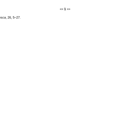
<<
1
>>
esca
, 26, 5–27.