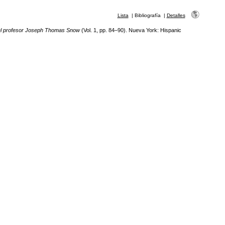
Lista
|
Bibliografía
|
Detalles
del profesor Joseph Thomas Snow
(Vol. 1, pp. 84–90). Nueva York: Hispanic