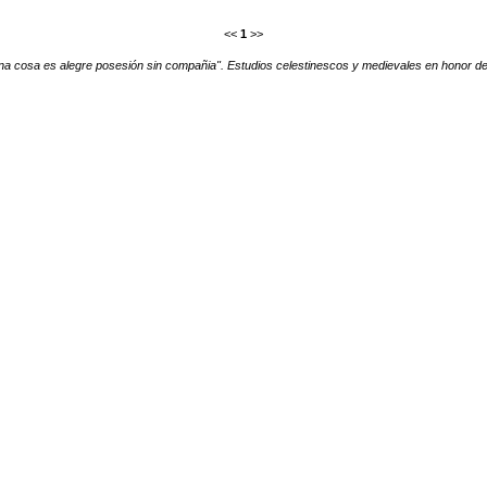
<<
1
>>
na cosa es alegre posesión sin compañia". Estudios celestinescos y medievales en honor 