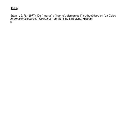
Inicio
Stamm, J. R. (1977). De "huerta" a "huerto": elementos lírico-bucólicos en "La Celes
Internacional sobre la "Celestina"
(pp. 81–88). Barcelona: Hispam.