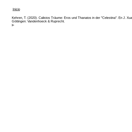
Inicio
Kehren, T. (2020). Calistos Träume: Eros und Thanatos in der "Celestina". En J. Xua
Göttingen: Vandenhoeck & Ruprecht.