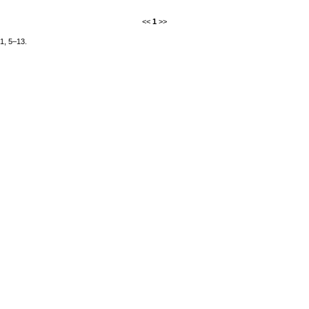
<<
1
>>
61, 5–13.