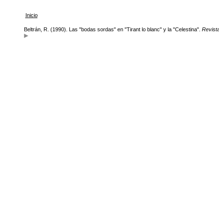
Inicio
Beltrán, R. (1990). Las "bodas sordas" en "Tirant lo blanc" y la "Celestina".
Revista