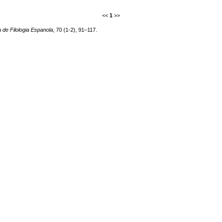
<<
1
>>
 de Filologia Espanola
, 70 (1-2), 91–117.