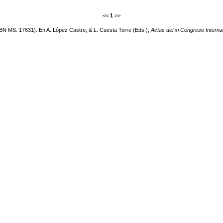
<<
1
>>
BN MS. 17631). En A. López Castro, & L. Cuesta Torre (Eds.),
Actas del xi Congreso Interna