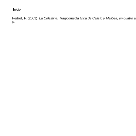
Inicio
Pedrell, F. (2003).
La Celestina. Tragicomedia lírica de Calisto y Melibea, en cuatro 