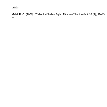
Inicio
Melzi, R. C. (2000). "Celestina" Italian Style.
Rivista di Studi Italiani
, 18 (2), 32–43.