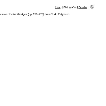
Lista
|
Bibliografía
|
Detalles
en in the Middle Ages
(pp. 251–275). New York: Palgrave.