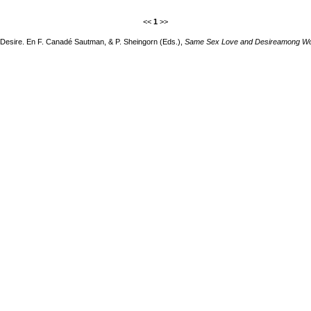
<<
1
>>
Desire. En F. Canadé Sautman, & P. Sheingorn (Eds.),
Same Sex Love and Desireamong Wom