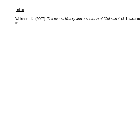
Inicio
Whinnom, K. (2007).
The textual history and authorship of "Celestina"
(J. Lawrance