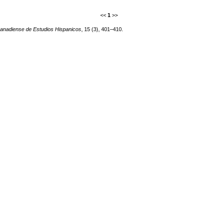
<<
1
>>
anadiense de Estudios Hispanicos
, 15 (3), 401–410.