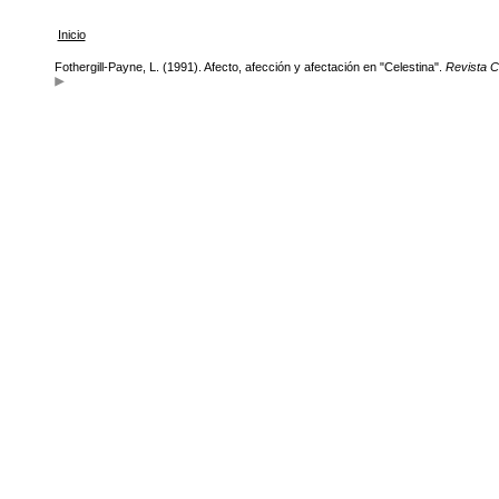
Inicio
Fothergill-Payne, L. (1991). Afecto, afección y afectación en "Celestina".
Revista C