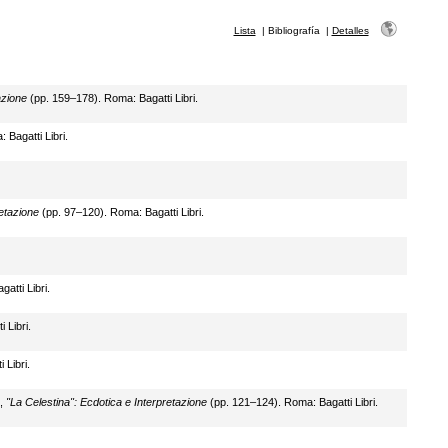
Lista
|
Bibliografía
|
Detalles
azione
(pp. 159–178). Roma: Bagatti Libri.
Bagatti Libri.
retazione
(pp. 97–120). Roma: Bagatti Libri.
atti Libri.
 Libri.
 Libri.
),
"La Celestina": Ecdotica e Interpretazione
(pp. 121–124). Roma: Bagatti Libri.