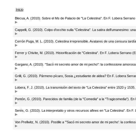
Inicio
Blecua, A. (2010). Sobre el Ms de Palacio de "La Celestina". En F. Lobera Serrano
Cappelli, G. (2010). Colpo d'occhio sulla "Celestina". La satira dell'umanesimo: un
Cerrón Puga, M. L. (2010). Celestina irreprensible. Avatares de una censura tardí
Ferrer y Chivite, M. (2010). Historificación de "Celestina". En F. Lobera Serrano (E
Gargano, A. (2010). "Sacó mi secreto amor de mi pecho": la confessione amorosa d
Grilli, G. (2010). Pármeno pícaro, Sosia ¿estudiante de aldea? En F. Lobera Serra
Lobera, F. J. (2010). La transmisión del texto de "La Celestina" entre 1520 y 1535
Pontón, G. (2010). Parecidos de familia (de la "Comedia" a la "Tragicomedia"). En
Serés, G. (2010). La interpretatio y otros recursos afines en "La Celestina". En F.
Von Prellwitz, N. (2010). Postille a "'Sacó mi secreto amor de mi pecho': la confe