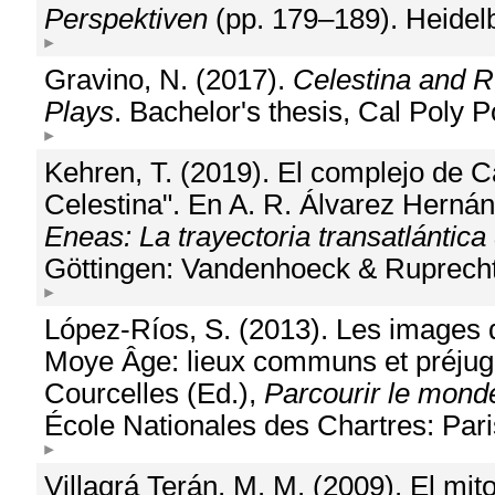
Perspektiven
(pp. 179–189). Heidelb
Gravino, N. (2017).
Celestina and R
Plays
. Bachelor's thesis, Cal Poly
Kehren, T. (2019). El complejo de C
Celestina". En A. R. Álvarez Hernán
Eneas: La trayectoria transatlántica
Göttingen: Vandenhoeck & Ruprecht
López-Ríos, S. (2013). Les images de
Moye Âge: lieux communs et préjug
Courcelles (Ed.),
Parcourir le mond
École Nationales des Chartres: Pari
Villagrá Terán, M. M. (2009). El mito