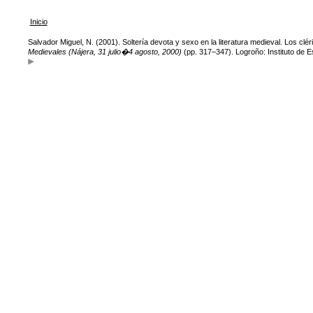
Inicio
Salvador Miguel, N. (2001). Soltería devota y sexo en la literatura medieval. Los cléri
Medievales (Nájera, 31 julio�4 agosto, 2000)
(pp. 317–347). Logroño: Instituto de E