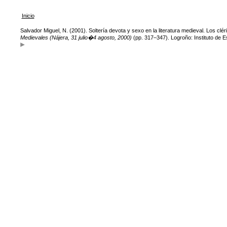
Inicio
Salvador Miguel, N. (2001). Soltería devota y sexo en la literatura medieval. Los cléri
Medievales (Nájera, 31 julio�4 agosto, 2000)
(pp. 317–347). Logroño: Instituto de E