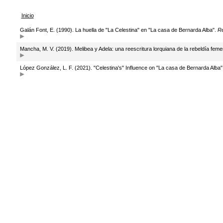
Inicio
Galán Font, E. (1990). La huella de "La Celestina" en "La casa de Bernarda Alba".
Re
Mancha, M. V. (2019). Melibea y Adela: una reescritura lorquiana de la rebeldía femen
López González, L. F. (2021). "Celestina's" Influence on "La casa de Bernarda Alba"