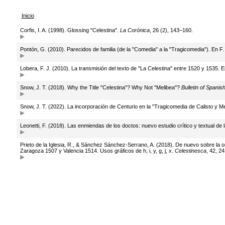
Inicio
Corfis, I. A. (1998). Glossing "Celestina".
La Corónica
, 26 (2), 143–160.
Pontón, G. (2010). Parecidos de familia (de la "Comedia" a la "Tragicomedia"). En F
Lobera, F. J. (2010). La transmisión del texto de "La Celestina" entre 1520 y 1535. 
Snow, J. T. (2018). Why the Title "Celestina"? Why Not "Melibea"?
Bulletin of Spanis
Snow, J. T. (2022). La incorporación de Centurio en la "Tragicomedia de Calisto y M
Leonetti, F. (2018). Las enmiendas de los doctos: nuevo estudio crítico y textual de
Prieto de la Iglesia, R., & Sánchez Sánchez-Serrano, A. (2018). De nuevo sobre la 
Zaragoza 1507 y Valencia 1514. Usos gráficos de h, i, y, g, j, x.
Celestinesca
, 42, 2