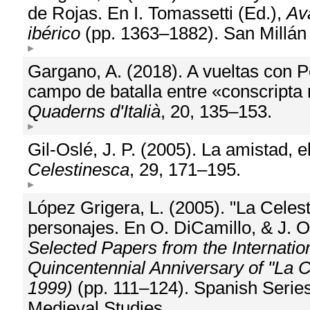
de Rojas. En I. Tomassetti (Ed.),
Av
ibérico
(pp. 1363–1882). San Millán 
Gargano, A. (2018). A vueltas con 
campo de batalla entre «conscripta 
Quaderns d'Italià
, 20, 135–153.
Gil-Oslé, J. P. (2005). La amistad, 
Celestinesca
, 29, 171–195.
López Grigera, L. (2005). "La Celest
personajes. En O. DiCamillo, & J. O'
Selected Papers from the Internati
Quincentennial Anniversary of "La 
1999)
(pp. 111–124). Spanish Serie
Medieval Studies.