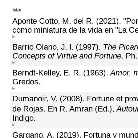
Inicio
Aponte Cotto, M. del R. (2021). "Pone
como miniatura de la vida en "La Ce
Barrio Olano, J. I. (1997).
The Picar
Concepts of Virtue and Fortune
. Ph
Berndt-Kelley, E. R. (1963).
Amor, m
Gredos.
Dumanoir, V. (2008). Fortune et pr
de Rojas. En R. Amran (Ed.),
Autou
Indigo.
Gargano, A. (2019). Fortuna y mund