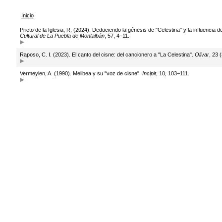
Inicio
Prieto de la Iglesia, R. (2024). Deduciendo la génesis de "Celestina" y la influencia 
Cultural de La Puebla de Montalbán
, 57, 4–11.
Raposo, C. I. (2023). El canto del cisne: del cancionero a "La Celestina".
Olivar
, 23 
Vermeylen, A. (1990). Melibea y su "voz de cisne".
Incipit
, 10, 103–111.