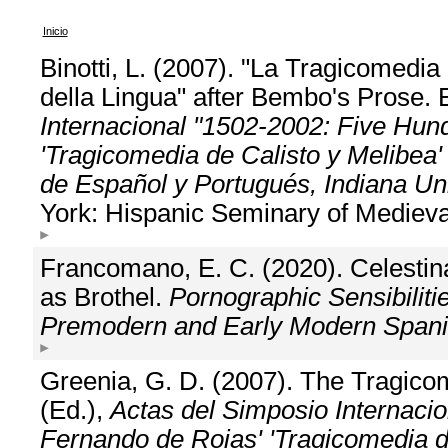
Inicio
Binotti, L. (2007). "La Tragicomedia
della Lingua" after Bembo's Prose. 
Internacional "1502-2002: Five Hun
'Tragicomedia de Calisto y Melibea
de Español y Portugués, Indiana Uni
York: Hispanic Seminary of Medieva
Francomano, E. C. (2020). Celestina,
as Brothel.
Pornographic Sensibiliti
Premodern and Early Modern Spanis
Greenia, G. D. (2007). The Tragico
(Ed.),
Actas del Simposio Internaci
Fernando de Rojas' 'Tragicomedia de