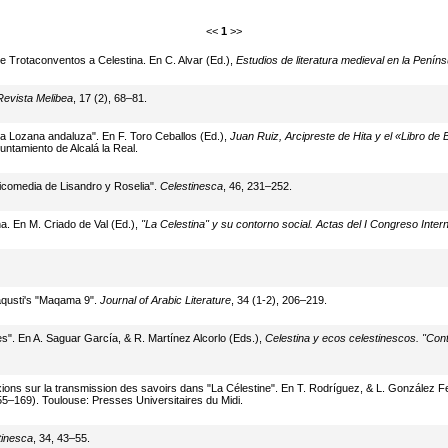
<<
1
>>
 de Trotaconventos a Celestina. En C. Alvar (Ed.),
Estudios de literatura medieval en la Peníns
Revista Melibea
, 17 (2), 68–81.
"La Lozana andaluza". En F. Toro Ceballos (Ed.),
Juan Ruiz, Arcipreste de Hita y el «Libro d
untamiento de Alcalá la Real.
agicomedia de Lisandro y Roselia".
Celestinesca
, 46, 231–252.
na. En M. Criado de Val (Ed.),
"La Celestina" y su contorno social. Actas del I Congreso Intern
aqusti's "Maqama 9".
Journal of Arabic Literature
, 34 (1-2), 206–219.
s". En A. Saguar García, & R. Martínez Alcorlo (Eds.),
Celestina y ecos celestinescos. "Cont
lexions sur la transmission des savoirs dans "La Célestine". En T. Rodríguez, & L. González 
5–169). Toulouse: Presses Universitaires du Midi.
tinesca
, 34, 43–55.