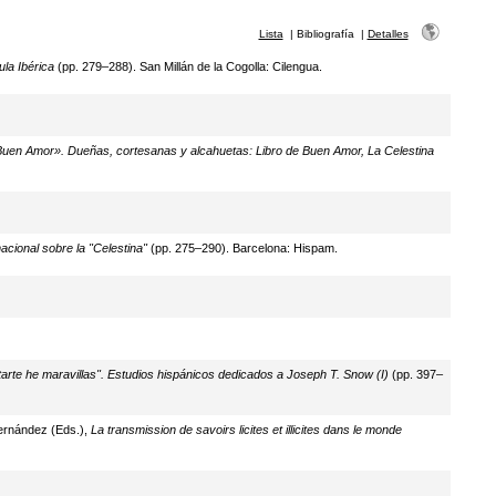
Lista
|
Bibliografía
|
Detalles
ula Ibérica
(pp. 279–288). San Millán de la Cogolla: Cilengua.
e Buen Amor». Dueñas, cortesanas y alcahuetas: Libro de Buen Amor, La Celestina
acional sobre la "Celestina"
(pp. 275–290). Barcelona: Hispam.
arte he maravillas". Estudios hispánicos dedicados a Joseph T. Snow (I)
(pp. 397–
Fernández (Eds.),
La transmission de savoirs licites et illicites dans le monde