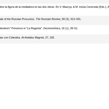
sobre la figura de la mediadora en las dos obras. En V. Maurya, & M. Insúa Cereceda (Eds.),
A
rials of the Russian Procuress.
The Russian Review
, 58 (3), 413–431.
elestina's" Presence in "La Regenta".
Decimonónica
, 16 (1), 39–51.
ias con Celestina.
Al-Andalus Magreb
, 27, 105.