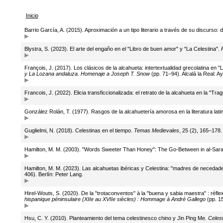
Inicio
Barrio García, A. (2015). Aproximación a un tipo literario a través de su discurso:
Blystra, S. (2023). El arte del engaño en el "Libro de buen amor" y "La Celestina".
François, J. (2017). Los clásicos de la alcahueta: intertextualidad grecolatina en 
y La Lozana andaluza. Homenaje a Joseph T. Snow
(pp. 71–94). Alcalá la Real: Ay
Francois, J. (2022). Elicia transficcionalizada: el retrato de la alcahueta en la "Tr
González Rolán, T. (1977). Rasgos de la alcahuetería amorosa en la literatura lati
Guglielmi, N. (2018). Celestinas en el tiempo.
Temas Medievales
, 25 (2), 165–178.
Hamilton, M. M. (2003). "Words Sweeter Than Honey": The Go-Between in al-Sar
Hamilton, M. M. (2023). Las alcahuetas ibéricas y Celestina: "madres de necedade
406). Berlín: Peter Lang.
Hirel-Wouts, S. (2020). De la "trotaconventos" à la "buena y sabia maestra" : réf
hispanique péninsulaire (XIIe au XVIIe siècles) : Hommage à André Gallego
(pp. 15
Hsu, C. Y. (2010). Planteamiento del tema celestinesco chino y Jin Ping Me.
Celes