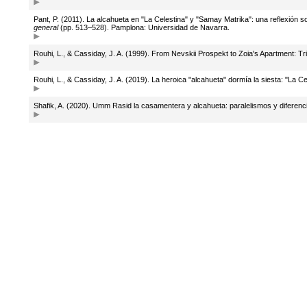
Pant, P. (2011). La alcahueta en "La Celestina" y "Samay Matrika": una reflexión 
general
(pp. 513–528). Pamplona: Universidad de Navarra.
Rouhi, L., & Cassiday, J. A. (1999). From Nevskii Prospekt to Zoia's Apartment: T
Rouhi, L., & Cassiday, J. A. (2019). La heroica "alcahueta" dormía la siesta: "La C
Shafik, A. (2020). Umm Rasid la casamentera y alcahueta: paralelismos y diferenc